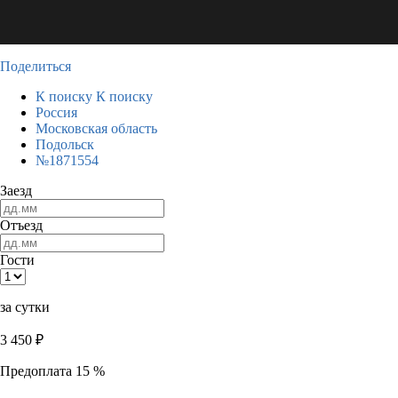
Поделиться
К поиску
К поиску
Россия
Московская область
Подольск
№1871554
Заезд
Отъезд
Гости
за сутки
3 450
₽
Предоплата 15 %