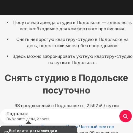
Посуточная аренда студии в Подольске — здесь есть
все необходимое для комфортного проживания.
Снять недорогую квартиру-студию в Подольске на
день, неделю или месяц без посредников.
Здесь можно забронировать уютную квартиру-студию
на сутки в Подольске.
Снять студию в Подольске
посуточно
98 предложений в Подольске oт 2 592
₽
/ сутки
Подольск
Выберите даты, 2 гостя
Квартиры
Гостиницы
Дома
Частный сектор
Выберите даты заезда и
Найдём, где остановиться в Подольске: 98 вариантов